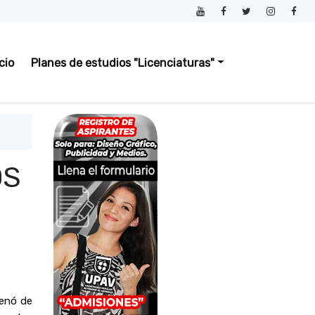
icio
Planes de estudios "Licenciaturas"
OS
enó de 