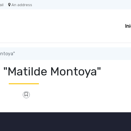
il
An address
In
ontoya"
a "Matilde Montoya"