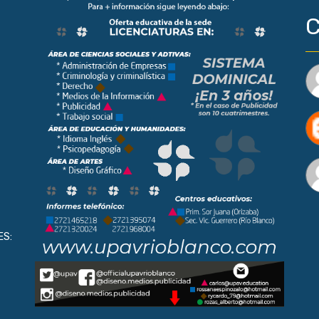
C
ES: