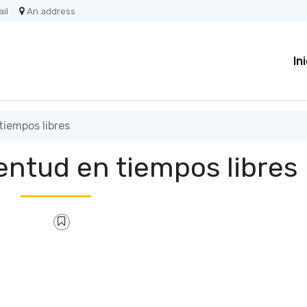
il
An address
In
iempos libres
entud en tiempos libres