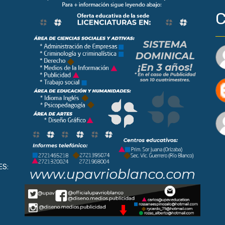
C
ES: