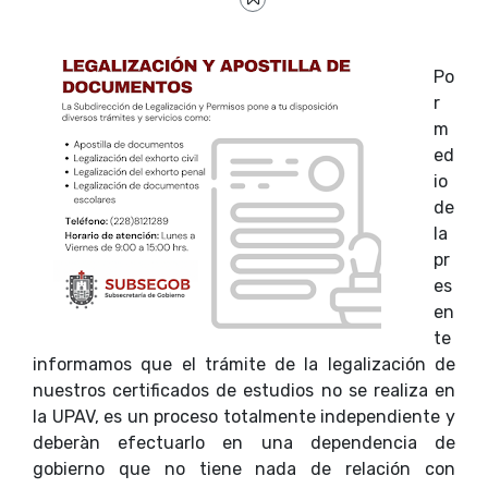
Po
r
m
ed
io
de
la
pr
es
en
te
informamos que el trámite de la legalización de
nuestros certificados de estudios no se realiza en
la UPAV, es un proceso totalmente independiente y
deberàn efectuarlo en una dependencia de
gobierno que no tiene nada de relación con