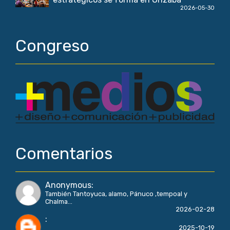
2026-05-30
Congreso
Comentarios
Anonymous
:
También Tantoyuca, alamo, Pánuco ,tempoal y
Chalma...
2026-02-28
:
2025-10-19