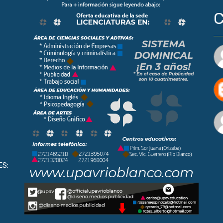
C
ES: