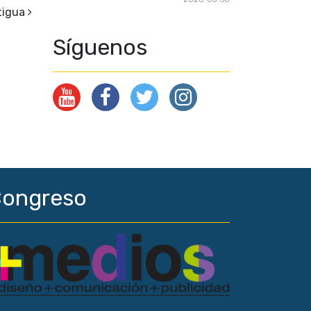
tigua
Síguenos
ongreso