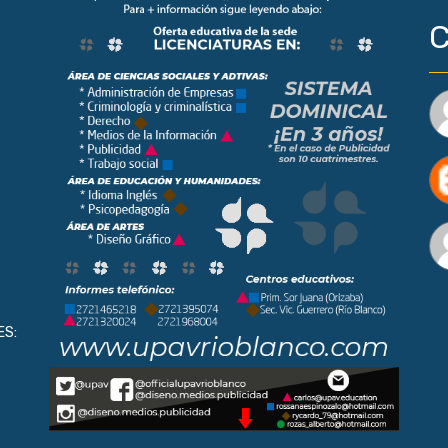
C
ES: