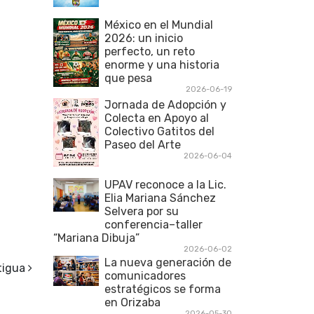
México en el Mundial
2026: un inicio
perfecto, un reto
enorme y una historia
que pesa
2026-06-19
Jornada de Adopción y
Colecta en Apoyo al
Colectivo Gatitos del
Paseo del Arte
2026-06-04
UPAV reconoce a la Lic.
Elia Mariana Sánchez
Selvera por su
conferencia–taller
“Mariana Dibuja”
2026-06-02
La nueva generación de
tigua
comunicadores
estratégicos se forma
en Orizaba
2026-05-30