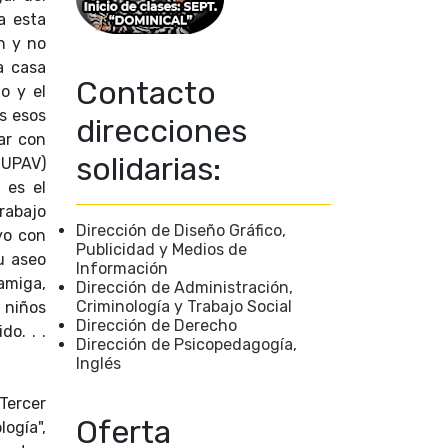
a esta
n y no
a casa
Contacto
o y el
s esos
direcciones
ar con
solidarias:
(UPAV)
 es el
Trabajo
Dirección de Diseño Gráfico,
yo con
Publicidad y Medios de
u aseo
Información
amiga,
Dirección de Administración,
Criminología y Trabajo Social
 niños
Dirección de Derecho
o. . .
Dirección de Psicopedagogía,
Inglés
Tercer
Oferta
ogía",